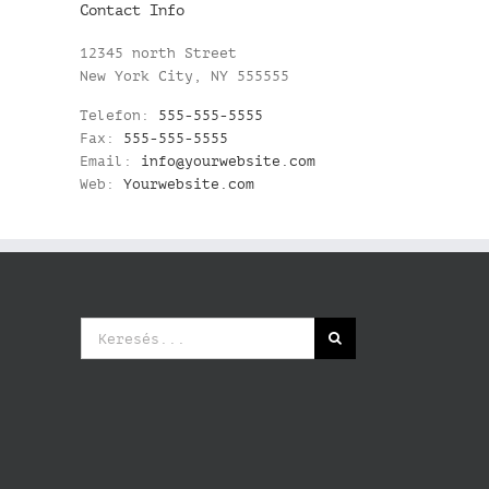
Contact Info
12345 north Street
New York City, NY 555555
Telefon:
555-555-5555
Fax:
555-555-5555
Email:
info@yourwebsite.com
Web:
Yourwebsite.com
Keresés...