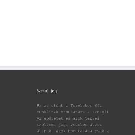
Szerzői jog
Ez az oldal a Tervlabor Kft.
munkáinak bemutására a szolgál.
Az épületek és azok tervei
szellemi jogi védelem alatt
állnak. Azok bemutatása csak a