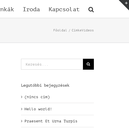
unkák
Iroda
Kapcsolat
Főoldal
Címke
Videos
Keresés...
Legutóbbi bejegyzések
(nincs cím)
Hello world!
Praesent Et Urna Turpis