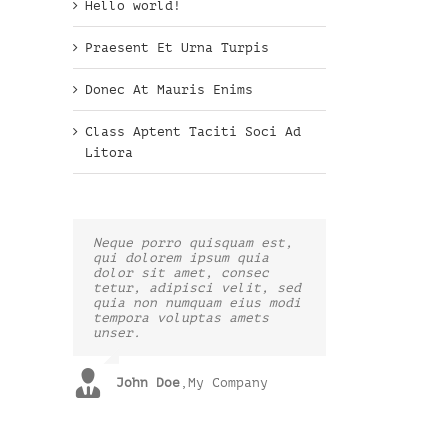
Hello world!
Praesent Et Urna Turpis
Donec At Mauris Enims
Class Aptent Taciti Soci Ad
Litora
Neque porro quisquam est,
Aliquam erat volutpat.
qui dolorem ipsum quia
Quisque at est id ligula
dolor sit amet, consec
facilisis laoreet eget
tetur, adipisci velit, sed
pulvinar nibh. Suspendisse
quia non numquam eius modi
at ultrices dui. Curabitur
tempora voluptas amets
ac felis arcu sadips
unser.
ipsums fugiats nemis.
John Doe
Luke Beck
,
My Company
,
Theme Fusion