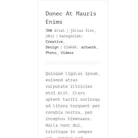
Donec At Mauris
Enims
JNB
által
|
július 31st,
2012
|
Kategóriák:
Creative
,
Design
|
Címkék:
artwork
,
Photo
,
Videos
Quisque ligulas ipsum,
euismod atras
vulputate iltricies
etri elit. Class
aptent taciti sociosqu
ad litora torquent per
conubia nostra, per
inceptos himenaeos.
Nulla nunc dui,
tristique in semper