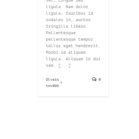
vel, congue sed
ligula. Nam dolor
ligula, faucibus id
sodales in, auctor
fringilla libero.
Pellentesque
pellentesque tempor
tellus eget hendrerit.
Morbi id aliquam
ligula. Aliquam id dui
sem. [...]
Olvass
0
tovább