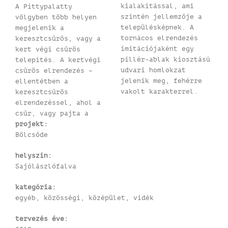
kialakítással, ami
A Pittypalatty
szintén jellemzője a
völgyben több helyen
településképnek. A
megjelenik a
tornácos elrendezés
keresztcsűrös, vagy a
imitációjaként egy
kert végi csűrös
pillér-ablak kiosztású
telepítés. A kertvégi
udvari homlokzat
csűrös elrendezés –
jelenik meg, fehérre
ellentétben a
vakolt karakterrel.
keresztcsűrös
elrendezéssel, ahol a
csűr, vagy pajta a
projekt:
Bölcsőde
helyszín:
Sajólászlófalva
kategória:
egyéb, közösségi, középület, vidék
tervezés éve: