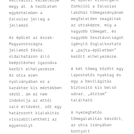
kertvárosi karakterbe
funkciói a falusias
megy át. A területen
lakóház tömegarányának
egyértelműen a
megfelelően reagálnak
falusias jelleg a
az utcaképre, míg a
jellemző.
nagyobb tömeget, és
Az épület az észak-
nagyobb fesztávolságot
Magyarországra
igénylő foglalkoztató
jellemző fésűs,
a „pajta-épületben”
oldalhatáron álló
került elhelyezésre.
beépítéshez igazodva
A két tömeg között egy
került elhelyezésre.
lapostetős nyaktag és
Az utca ezen
egy a bevilágítás
nyúlványában ez a
biztosító kis belső
karakter kis mértékben
udvar, „átrium”
sérül, ám ez nem
található.
indokolja az ettől
való eltérést, sőt egy
A nyeregtetős
határozott kialakítás
tömegalakítás készült,
visszabillentheti az
az utca irányában
egyensúlyt.
kontyolt