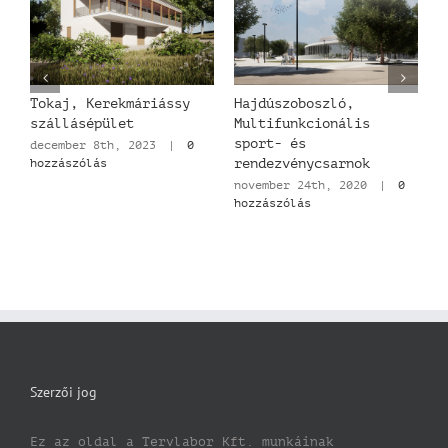
áz
Tokaj, Kerekmáriássy
Hajdúszoboszló,
F
szállásépület
Multifunkcionális
c
sport- és
december 8th, 2023
|
0
j
hozzászólás
h
rendezvénycsarnok
november 24th, 2020
|
0
hozzászólás
Szerzői jog
Ez az oldal a Tervlabor Kft. munkáinak