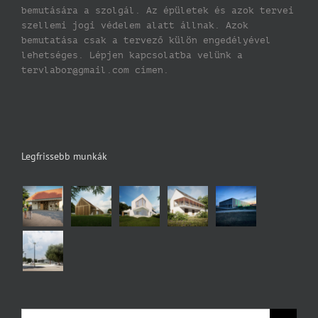
bemutására a szolgál. Az épületek és azok tervei
szellemi jogi védelem alatt állnak. Azok
bemutatása csak a tervező külön engedélyével
lehetséges. Lépjen kapcsolatba velünk a
tervlabor@gmail.com címen.
Legfrissebb munkák
Keresés...