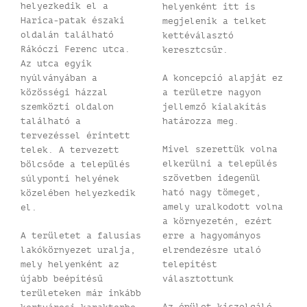
helyezkedik el a
helyenként itt is
Harica-patak északi
megjelenik a telket
oldalán található
kettéválasztó
Rákóczi Ferenc utca.
keresztcsűr.
Az utca egyik
nyúlványában a
A koncepció alapját ez
közösségi házzal
a területre nagyon
szemközti oldalon
jellemző kialakítás
található a
határozza meg.
tervezéssel érintett
Mivel szerettük volna
telek. A tervezett
elkerülni a település
bölcsőde a település
szövetben idegenül
súlyponti helyének
ható nagy tömeget,
közelében helyezkedik
amely uralkodott volna
el.
a környezetén, ezért
A területet a falusias
erre a hagyományos
lakókörnyezet uralja,
elrendezésre utaló
mely helyenként az
telepítést
újabb beépítésű
választottunk
területeken már inkább
Az épület kiszolgáló