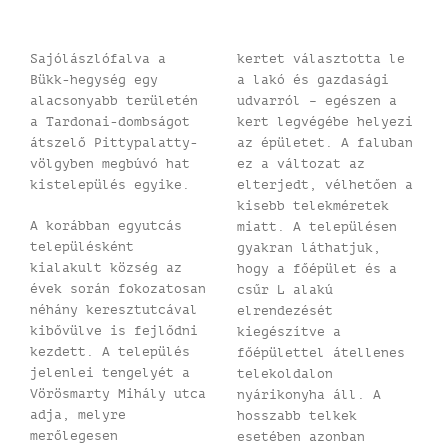
Sajólászlófalva a
kertet választotta le
Bükk-hegység egy
a lakó és gazdasági
alacsonyabb területén
udvarról – egészen a
a Tardonai-dombságot
kert legvégébe helyezi
átszelő Pittypalatty-
az épületet. A faluban
völgyben megbúvó hat
ez a változat az
kistelepülés egyike.
elterjedt, vélhetően a
kisebb telekméretek
A korábban egyutcás
miatt. A településen
településként
gyakran láthatjuk,
kialakult község az
hogy a főépület és a
évek során fokozatosan
csűr L alakú
néhány keresztutcával
elrendezését
kibővülve is fejlődni
kiegészítve a
kezdett. A település
főépülettel átellenes
jelenlei tengelyét a
telekoldalon
Vörösmarty Mihály utca
nyárikonyha áll. A
adja, melyre
hosszabb telkek
merőlegesen
esetében azonban